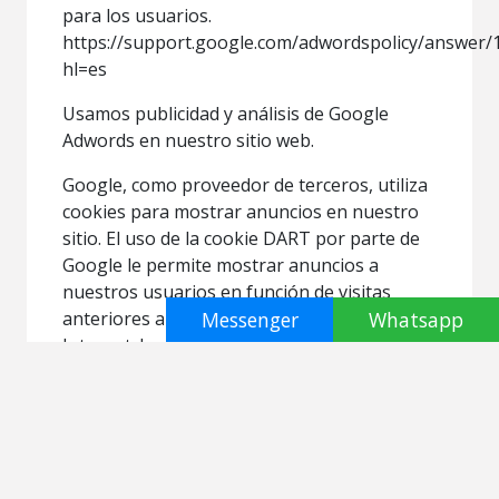
para los usuarios.
https://support.google.com/adwordspolicy/answer/
hl=es
Usamos publicidad y análisis de Google
Adwords en nuestro sitio web.
Google, como proveedor de terceros, utiliza
cookies para mostrar anuncios en nuestro
sitio. El uso de la cookie DART por parte de
Google le permite mostrar anuncios a
nuestros usuarios en función de visitas
anteriores a nuestro sitio y otros sitios en
Messenger
Whatsapp
Internet. Los usuarios pueden optar por no
utilizar la cookie DART visitando la política
de privacidad de Google Ad y Content
Network.
Hemos implementado lo siguiente:
• Remarketing con Google Adwords